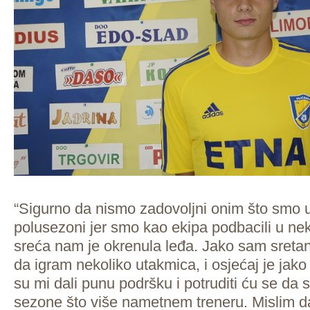
“Sigurno da nismo zadovoljni onim što smo ur
polusezoni jer smo kao ekipa podbacili u nek
sreća nam je okrenula leđa. Jako sam sretan
da igram nekoliko utakmica, i osjećaj je jako
su mi dali punu podršku i potruditi ću se da 
sezone što više nametnem treneru. Mislim d