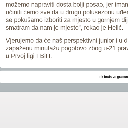
možemo napraviti dosta bolji posao, jer ima
učiniti ćemo sve da u drugu polusezonu uđemo 
se pokušamo izboriti za mjesto u gornjem dij
smatram da nam je mjesto”, rekao je Helić.
Vjerujemo da će naš perspektivni junior i u d
zapaženu minutažu pogotovo zbog u-21 pravi
u Prvoj ligi FBiH.
nk.bratstvo.grac