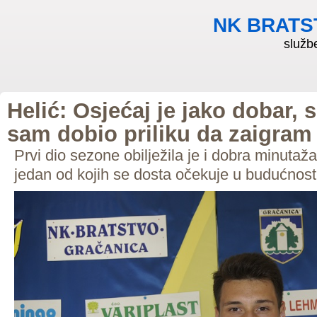
NK BRATS
služb
Helić: Osjećaj je jako dobar, 
sam dobio priliku da zaigram
Prvi dio sezone obilježila je i dobra minutaž
jedan od kojih se dosta očekuje u budućnost